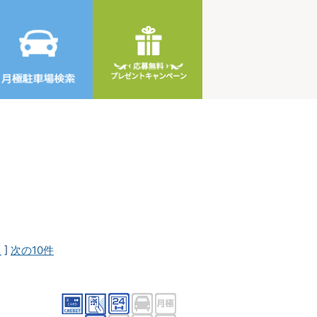
1
]
次の10件