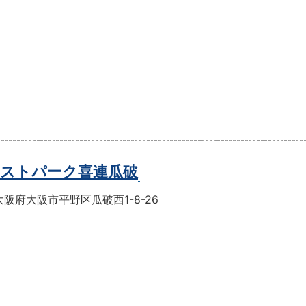
ストパーク喜連瓜破
阪府大阪市平野区瓜破西1-8-26