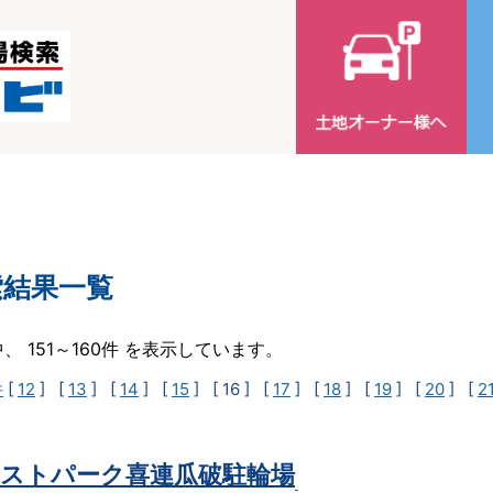
索結果一覧
中、 151～160件 を表示しています。
件
[
12
] [
13
] [
14
] [
15
]
[ 16 ]
[
17
] [
18
] [
19
] [
20
] [
2
ストパーク喜連瓜破駐輪場