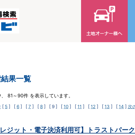
索結果一覧
中、 81～90件 を表示しています。
件
[
5
] [
6
] [
7
] [
8
]
[ 9 ]
[
10
] [
11
] [
12
] [
13
] [
14
]
次
レジット・電子決済利用可】トラストパーク