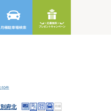
の10件
別府北