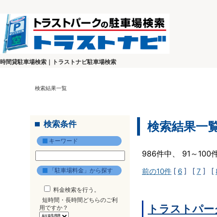
時間貸駐車場検索｜トラストナビ駐車場検索
検索結果一覧
検索条件
検索結果一
キーワード
986件中、 91～10
「駐車場料金」から探す
前の10件
[
6
] [
7
] [
料金検索を行う。
短時間・長時間どちらのご利
トラストパーク
用ですか？