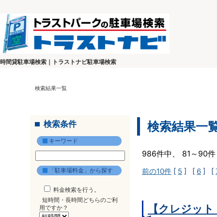
時間貸駐車場検索｜トラストナビ駐車場検索
検索結果一覧
検索条件
検索結果一
キーワード
986件中、 81～9
「駐車場料金」から探す
前の10件
[
5
] [
6
] [
料金検索を行う。
短時間・長時間どちらのご利
【クレジット
用ですか？