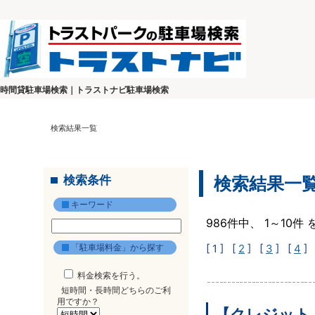
時間貸駐車場検索｜トラストナビ駐車場検索
検索結果一覧
検索条件
検索結果一
キーワード
986件中、 1～10
「駐車場料金」から探す
[ 1 ]
[
2
] [
3
] [
4
] 
料金検索を行う。
短時間・長時間どちらのご利
用ですか？
【クレジット