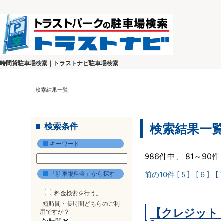
時間貸駐車場検索｜トラストナビ駐車場検索
検索結果一覧
検索条件
検索結果一
キーワード
986件中、 81～9
「駐車場料金」から探す
前の10件
[
5
] [
6
] [
料金検索を行う。
短時間・長時間どちらのご利
【クレジット
用ですか？