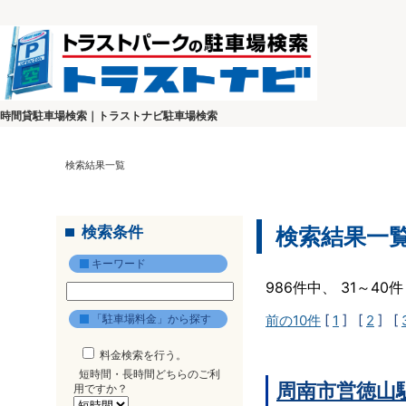
時間貸駐車場検索｜トラストナビ駐車場検索
検索結果一覧
検索条件
検索結果一
キーワード
986件中、 31～4
「駐車場料金」から探す
前の10件
[
1
] [
2
] [
料金検索を行う。
短時間・長時間どちらのご利
周南市営徳山
用ですか？