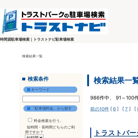
時間貸駐車場検索｜トラストナビ駐車場検索
検索結果一覧
検索条件
検索結果一
キーワード
986件中、 91～10
「駐車場料金」から探す
前の10件
[
6
] [
7
] [
料金検索を行う。
短時間・長時間どちらのご利
トラストパーク
用ですか？