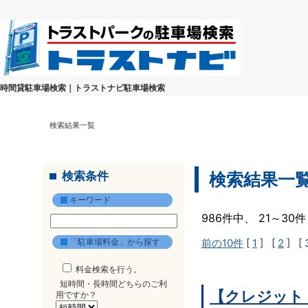
時間貸駐車場検索｜トラストナビ駐車場検索
検索結果一覧
検索条件
検索結果一
キーワード
986件中、 21～3
「駐車場料金」から探す
前の10件
[
1
] [
2
]
[ 
料金検索を行う。
短時間・長時間どちらのご利
【クレジット
用ですか？