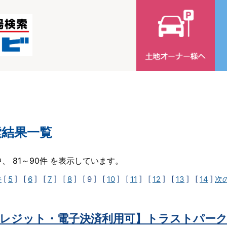
索結果一覧
中、 81～90件 を表示しています。
件
[
5
] [
6
] [
7
] [
8
]
[ 9 ]
[
10
] [
11
] [
12
] [
13
] [
14
]
次
レジット・電子決済利用可】トラストパーク