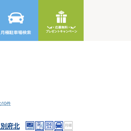
の10件
別府北