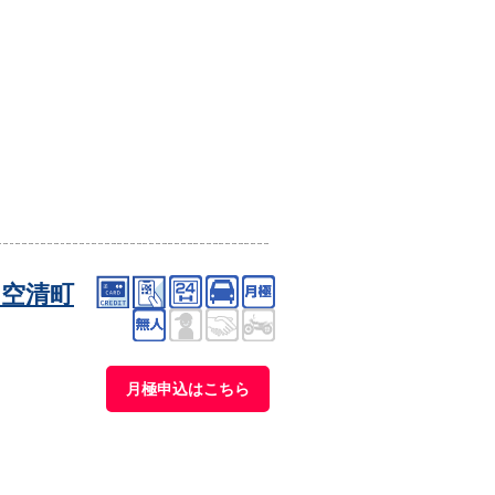
空清町
月極申込はこちら