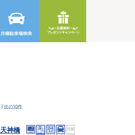
]
次の10件
天神橋