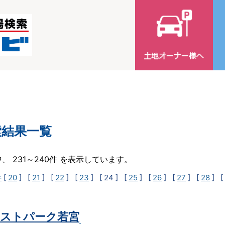
索結果一覧
中、 231～240件 を表示しています。
件
[
20
] [
21
] [
22
] [
23
]
[ 24 ]
[
25
] [
26
] [
27
] [
28
] [
ストパーク若宮