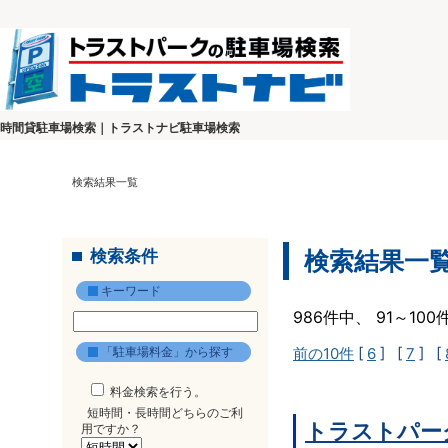
時間貸駐車場検索｜トラストナビ駐車場検索
検索結果一覧
検索条件
検索結果一
キーワード
986件中、 91～10
「駐車場料金」から探す
前の10件
[
6
] [
7
] [
料金検索を行う。
短時間・長時間どちらのご利
トラストパーク
用ですか？