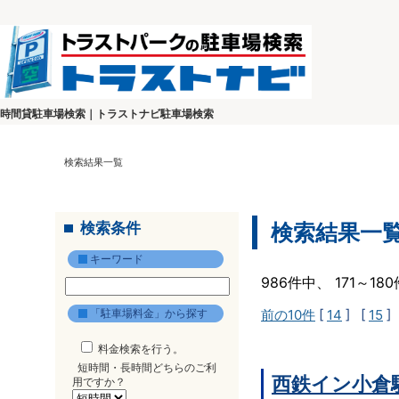
時間貸駐車場検索｜トラストナビ駐車場検索
検索結果一覧
検索条件
検索結果一
キーワード
986件中、 171～1
「駐車場料金」から探す
前の10件
[
14
] [
15
]
料金検索を行う。
短時間・長時間どちらのご利
西鉄イン小倉
用ですか？