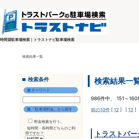
時間貸駐車場検索｜トラストナビ駐車場検索
検索結果一覧
検索条件
検索結果一
キーワード
986件中、 151～1
「駐車場料金」から探す
前の10件
[
12
] [
13
]
料金検索を行う。
短時間・長時間どちらのご利
トラストパー
用ですか？