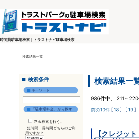
時間貸駐車場検索｜トラストナビ駐車場検索
検索結果一覧
検索条件
検索結果一
キーワード
986件中、 211～2
「駐車場料金」から探す
前の10件
[
18
] [
19
]
料金検索を行う。
短時間・長時間どちらのご利
【クレジット
用ですか？