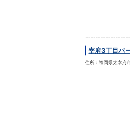
宰府3丁目パ
住所：福岡県太宰府市