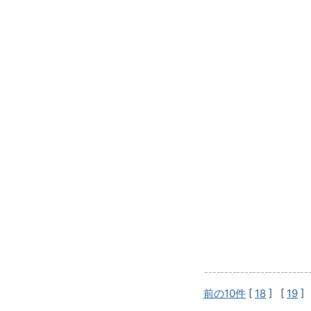
前の10件
[
18
] [
19
]