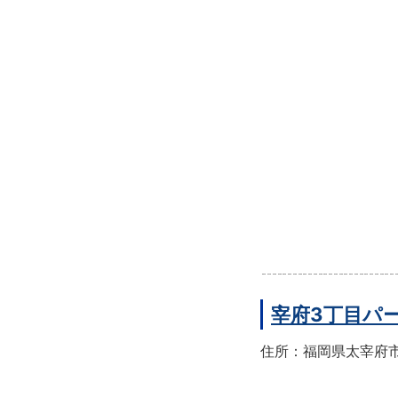
宰府3丁目パ
住所：福岡県太宰府市宰