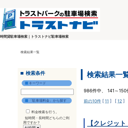
時間貸駐車場検索｜トラストナビ駐車場検索
検索結果一覧
検索条件
検索結果一
キーワード
986件中、 141～1
「駐車場料金」から探す
前の10件
[
11
] [
12
] 
料金検索を行う。
短時間・長時間どちらのご利
【クレジット
用ですか？