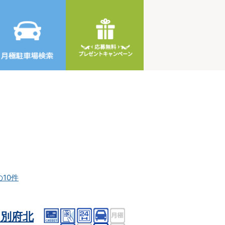
の10件
別府北