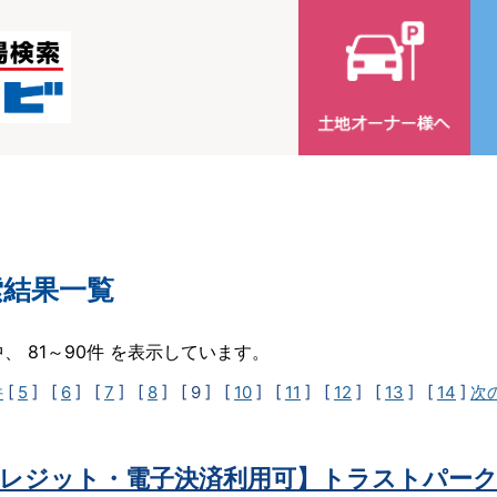
索結果一覧
中、 81～90件 を表示しています。
件
[
5
] [
6
] [
7
] [
8
]
[ 9 ]
[
10
] [
11
] [
12
] [
13
] [
14
]
次
レジット・電子決済利用可】トラストパーク