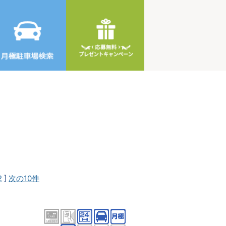
2
]
次の10件