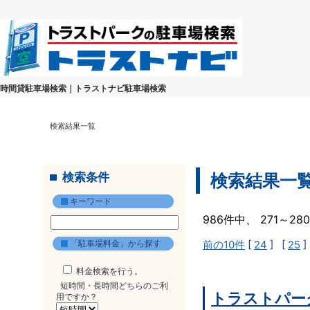
時間貸駐車場検索｜トラストナビ駐車場検索
検索結果一覧
検索条件
検索結果一
キーワード
986件中、 271～2
「駐車場料金」から探す
前の10件
[
24
] [
25
]
料金検索を行う。
短時間・長時間どちらのご利
トラストパー
用ですか？