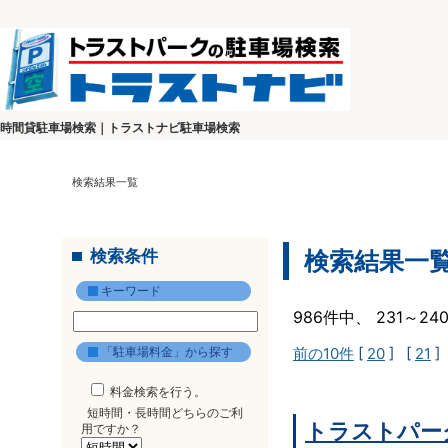
時間貸駐車場検索｜トラストナビ駐車場検索
検索結果一覧
検索条件
検索結果一
キーワード
986件中、 231～2
「駐車場料金」から探す
前の10件
[
20
] [
21
]
料金検索を行う。
短時間・長時間どちらのご利
トラストパー
用ですか？