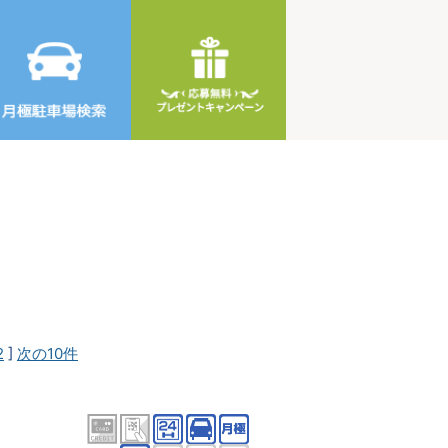
2
]
次の10件