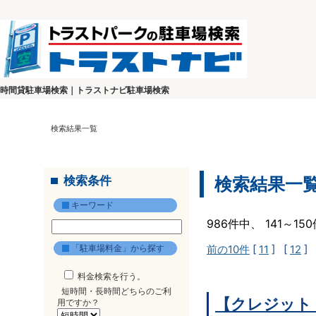
時間貸駐車場検索｜トラストナビ駐車場検索
検索結果一覧
検索条件
検索結果一
キーワード
986件中、 141～1
「駐車場料金」から探す
前の10件
[
11
] [
12
] 
料金検索を行う。
短時間・長時間どちらのご利
【クレジット
用ですか？