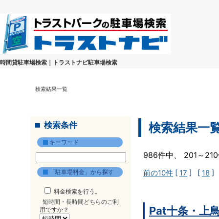
時間貸駐車場検索｜トラストナビ駐車場検索
検索結果一覧
検索条件
検索結果一
キーワード
986件中、 201～2
「駐車場料金」から探す
前の10件
[
17
] [
18
]
料金検索を行う。
短時間・長時間どちらのご利
Pat十条・上
用ですか？