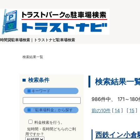
時間貸駐車場検索｜トラストナビ駐車場検索
検索結果一覧
検索条件
検索結果一
キーワード
986件中、 171～1
「駐車場料金」から探す
前の10件
[
14
] [
15
]
料金検索を行う。
短時間・長時間どちらのご利
西鉄イン小倉
用ですか？