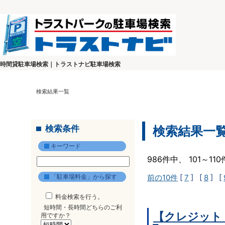
時間貸駐車場検索｜トラストナビ駐車場検索
検索結果一覧
検索条件
検索結果一
キーワード
986件中、 101～1
「駐車場料金」から探す
前の10件
[
7
] [
8
] [
料金検索を行う。
短時間・長時間どちらのご利
【クレジット
用ですか？