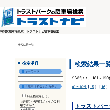
時間貸駐車場検索｜トラストナビ駐車場検索
検索結果一覧
検索条件
検索結果一
キーワード
986件中、 181～1
「駐車場料金」から探す
前の10件
[
15
] [
16
]
料金検索を行う。
短時間・長時間どちらのご利
トラストパー
用ですか？