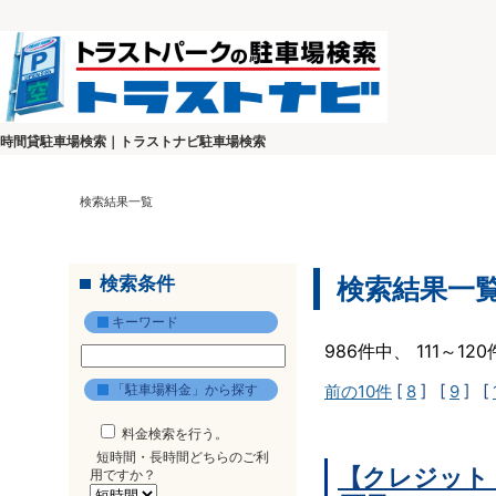
時間貸駐車場検索｜トラストナビ駐車場検索
検索結果一覧
検索条件
検索結果一
キーワード
986件中、 111～1
「駐車場料金」から探す
前の10件
[
8
] [
9
] [
料金検索を行う。
短時間・長時間どちらのご利
【クレジット
用ですか？