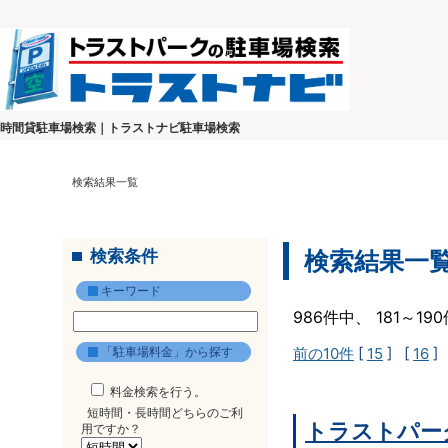
時間貸駐車場検索｜トラストナビ駐車場検索
検索結果一覧
検索条件
検索結果一
キーワード
986件中、 181～1
「駐車場料金」から探す
前の10件
[
15
] [
16
]
料金検索を行う。
短時間・長時間どちらのご利
トラストパー
用ですか？