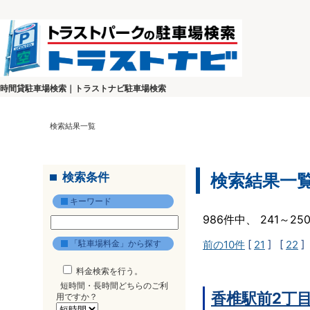
時間貸駐車場検索｜トラストナビ駐車場検索
検索結果一覧
検索条件
検索結果一
キーワード
986件中、 241～2
「駐車場料金」から探す
前の10件
[
21
] [
22
]
料金検索を行う。
短時間・長時間どちらのご利
香椎駅前2丁
用ですか？