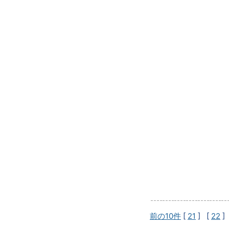
前の10件
[
21
] [
22
]