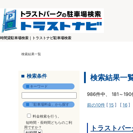
時間貸駐車場検索｜トラストナビ駐車場検索
検索結果一覧
検索条件
検索結果一
キーワード
986件中、 181～1
「駐車場料金」から探す
前の10件
[
15
] [
16
]
料金検索を行う。
短時間・長時間どちらのご利
トラストパー
用ですか？