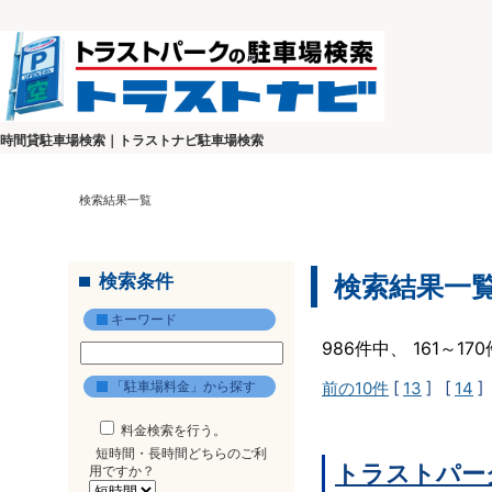
時間貸駐車場検索｜トラストナビ駐車場検索
検索結果一覧
検索条件
検索結果一
キーワード
986件中、 161～1
「駐車場料金」から探す
前の10件
[
13
] [
14
]
料金検索を行う。
短時間・長時間どちらのご利
トラストパー
用ですか？