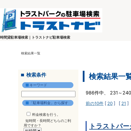
時間貸駐車場検索｜トラストナビ駐車場検索
検索結果一覧
検索条件
検索結果一
キーワード
986件中、 231～2
「駐車場料金」から探す
前の10件
[
20
] [
21
]
料金検索を行う。
短時間・長時間どちらのご利
トラストパー
用ですか？