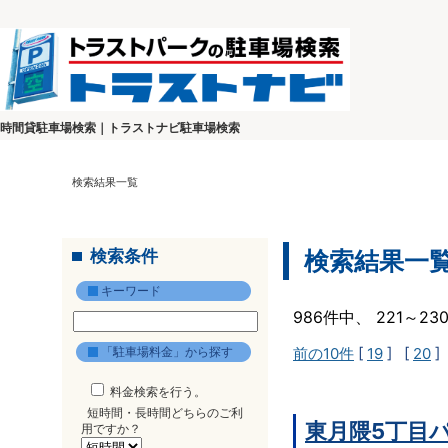
時間貸駐車場検索｜トラストナビ駐車場検索
検索結果一覧
検索条件
検索結果一
キーワード
986件中、 221～2
「駐車場料金」から探す
前の10件
[
19
] [
20
]
料金検索を行う。
短時間・長時間どちらのご利
東月隈5丁目
用ですか？