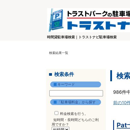
時間貸駐車場検索｜トラストナビ駐車場検索
検索結果一覧
検索条件
検
キーワード
986件
「駐車場料金」から探す
前の10
料金検索を行う。
短時間・長時間どちらのご利
Pa
用ですか？