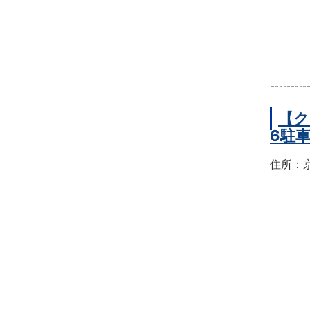
【ク
6駐
住所：