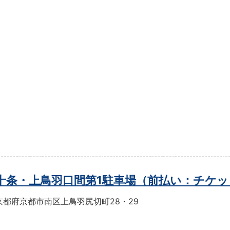
t十条・上鳥羽口間第1駐車場（前払い：チケ
京都府京都市南区上鳥羽尻切町28・29