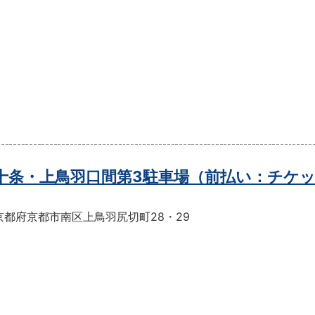
t十条・上鳥羽口間第3駐車場（前払い：チケ
京都府京都市南区上鳥羽尻切町28・29