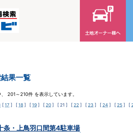
索結果一覧
中、 201～210件 を表示しています。
件
[
17
] [
18
] [
19
] [
20
]
[ 21 ]
[
22
] [
23
] [
24
] [
25
] [
t十条・上鳥羽口間第4駐車場