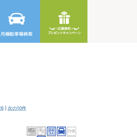
26
]
次の10件