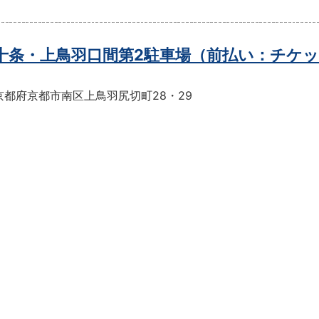
t十条・上鳥羽口間第2駐車場（前払い：チケ
京都府京都市南区上鳥羽尻切町28・29