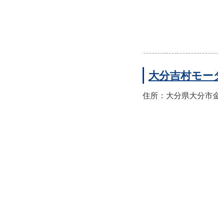
大分吉村モー
住所：大分県大分市金池