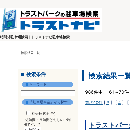
時間貸駐車場検索｜トラストナビ駐車場検索
検索結果一覧
検索条件
検索結果一
キーワード
986件中、 61～7
「駐車場料金」から探す
前の10件
[
3
] [
4
] [
料金検索を行う。
短時間・長時間どちらのご利
トラストパー
用ですか？