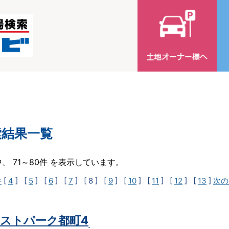
索結果一覧
中、 71～80件 を表示しています。
件
[
4
] [
5
] [
6
] [
7
]
[ 8 ]
[
9
] [
10
] [
11
] [
12
] [
13
]
次の
ストパーク都町4