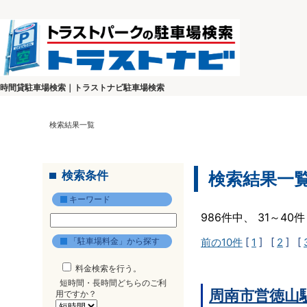
時間貸駐車場検索｜トラストナビ駐車場検索
検索結果一覧
検索条件
検索結果一
キーワード
986件中、 31～4
「駐車場料金」から探す
前の10件
[
1
] [
2
] [
料金検索を行う。
短時間・長時間どちらのご利
周南市営徳山
用ですか？