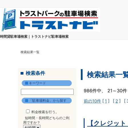
時間貸駐車場検索｜トラストナビ駐車場検索
検索結果一覧
検索条件
検索結果一
キーワード
986件中、 21～3
「駐車場料金」から探す
前の10件
[
1
] [
2
]
[ 
料金検索を行う。
短時間・長時間どちらのご利
【クレジット
用ですか？