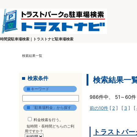
時間貸駐車場検索｜トラストナビ駐車場検索
検索結果一覧
検索条件
検索結果一
キーワード
986件中、 51～6
「駐車場料金」から探す
前の10件
[
2
] [
3
] [
料金検索を行う。
短時間・長時間どちらのご利
トラストパー
用ですか？