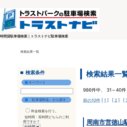
時間貸駐車場検索｜トラストナビ駐車場検索
検索結果一覧
検索条件
検索結果一
キーワード
986件中、 31～4
「駐車場料金」から探す
前の10件
[
1
] [
2
] [
料金検索を行う。
短時間・長時間どちらのご利
周南市営徳山
用ですか？