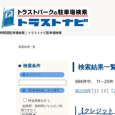
時間貸駐車場検索｜トラストナビ駐車場検索
検索結果一覧
検索条件
検索結果一
キーワード
986件中、 11～2
「駐車場料金」から探す
前の10件
[
1
]
[ 2 ]
[
料金検索を行う。
短時間・長時間どちらのご利
【クレジット
用ですか？