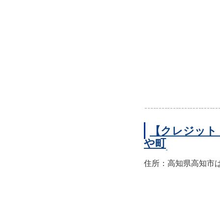
【クレジット
や町
住所：高知県高知市はり