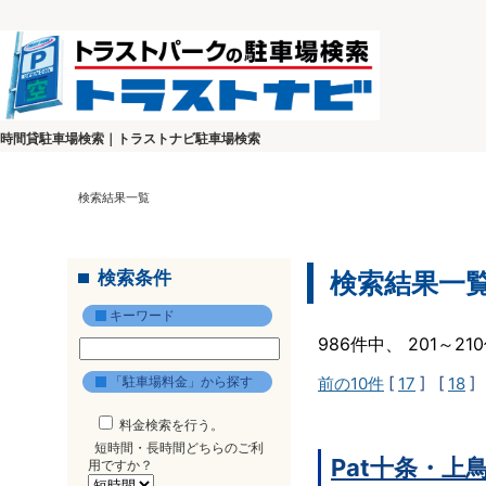
時間貸駐車場検索｜トラストナビ駐車場検索
検索結果一覧
検索条件
検索結果一
キーワード
986件中、 201～2
「駐車場料金」から探す
前の10件
[
17
] [
18
]
料金検索を行う。
短時間・長時間どちらのご利
Pat十条・上
用ですか？