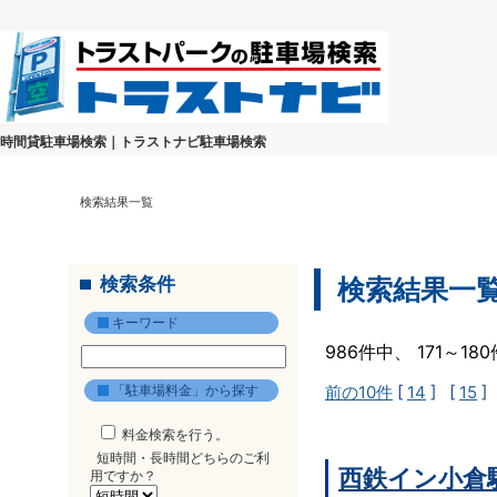
時間貸駐車場検索｜トラストナビ駐車場検索
検索結果一覧
検索条件
検索結果一
キーワード
986件中、 171～1
「駐車場料金」から探す
前の10件
[
14
] [
15
]
料金検索を行う。
短時間・長時間どちらのご利
西鉄イン小倉
用ですか？