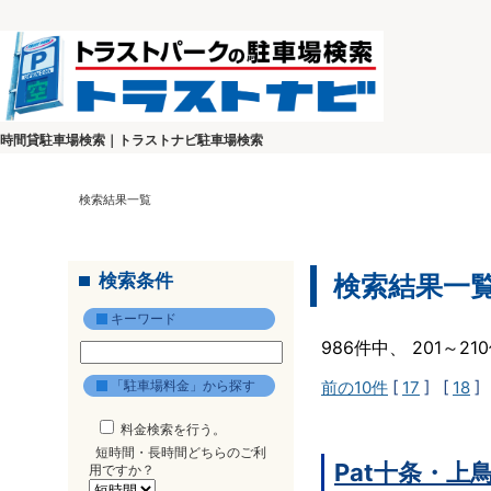
時間貸駐車場検索｜トラストナビ駐車場検索
検索結果一覧
検索条件
検索結果一
キーワード
986件中、 201～2
「駐車場料金」から探す
前の10件
[
17
] [
18
]
料金検索を行う。
短時間・長時間どちらのご利
Pat十条・上
用ですか？