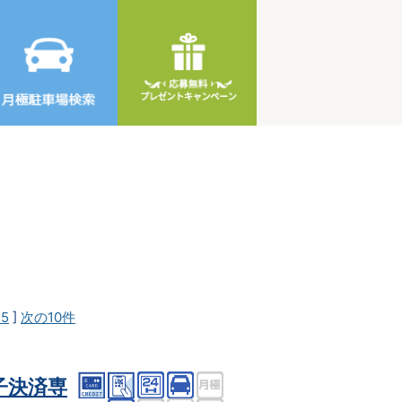
25
]
次の10件
子決済専