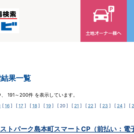
索結果一覧
中、 191～200件 を表示しています。
件
[
16
] [
17
] [
18
] [
19
]
[ 20 ]
[
21
] [
22
] [
23
] [
24
] [
ストパーク島本町スマートCP（前払い：電