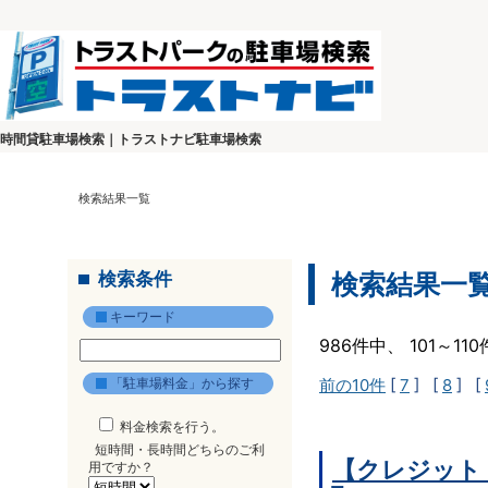
時間貸駐車場検索｜トラストナビ駐車場検索
検索結果一覧
検索条件
検索結果一
キーワード
986件中、 101～1
「駐車場料金」から探す
前の10件
[
7
] [
8
] [
料金検索を行う。
短時間・長時間どちらのご利
【クレジット
用ですか？