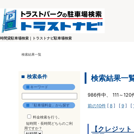
時間貸駐車場検索｜トラストナビ駐車場検索
検索結果一覧
検索条件
検索結果一
キーワード
986件中、 111～1
「駐車場料金」から探す
前の10件
[
8
] [
9
] [
料金検索を行う。
短時間・長時間どちらのご利
【クレジット
用ですか？