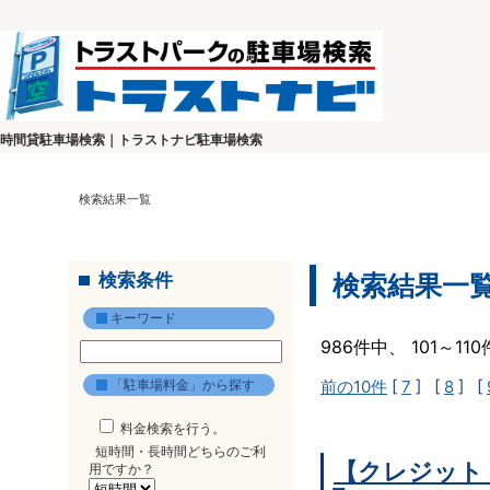
時間貸駐車場検索｜トラストナビ駐車場検索
検索結果一覧
検索条件
検索結果一
キーワード
986件中、 101～1
「駐車場料金」から探す
前の10件
[
7
] [
8
] [
料金検索を行う。
短時間・長時間どちらのご利
【クレジット
用ですか？