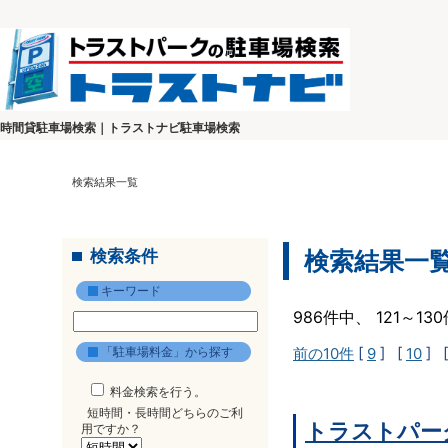
時間貸駐車場検索｜トラストナビ駐車場検索
検索結果一覧
検索条件
検索結果一
キーワード
986件中、 121～1
「駐車場料金」から探す
前の10件
[
9
] [
10
] 
料金検索を行う。
短時間・長時間どちらのご利
トラストパー
用ですか？